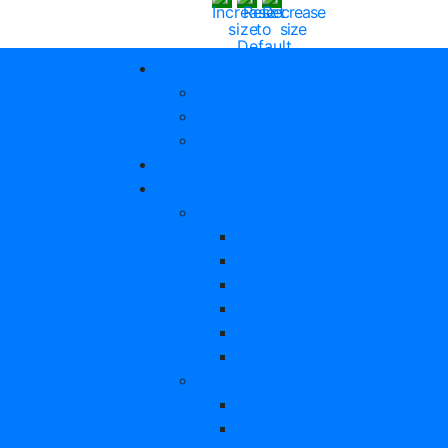
Структура
Аппарат управления
Правление и КРК
Хозяйственные общества
Контакты
Об организации
История создания
Из истории создания КО
«Что можно сделать для 
«Вниманию вятской интел
«Вятская школа слепых»
«Нищие – слепцы»
Вехи истории
Наши люди
ЗАЙЦЕВ
Конькобежный спорт спор