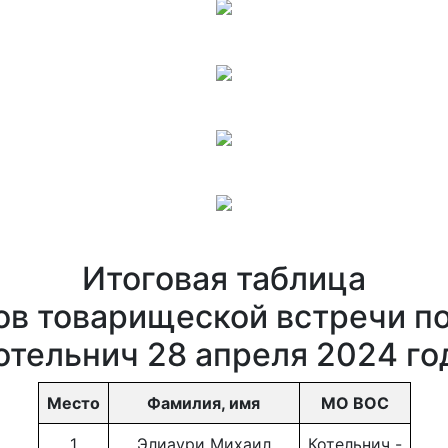
Итоговая таблица
ов товарищеской встречи п
отельнич 28 апреля 2024 го
Место
Фамилия, имя
МО ВОС
1
Элиаури Михаил
Котельнич -