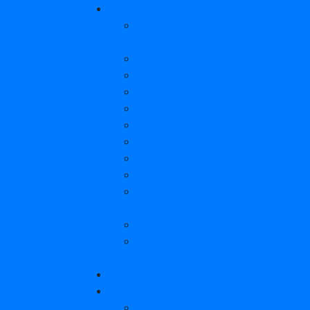
Фото-Видео
Чемпионат Кировской области
2013 года
Спортивный фестиваль Надеж
Чемпионат России по спортив
50-й Чемпионат и первенство
Всероссийский детский спорт
Чемпионат России по спортив
Чемпионат России по спортив
Чемпионат и Первенство Киро
Спортивный фестиваль инвали
Чемпионат России по спортивн
Йошкар-Ола
Всероссийский детский спорт
4-й чемпионат Кировской обла
зрению
СМИ о нас
Полезная информация
Льготы инвалидам