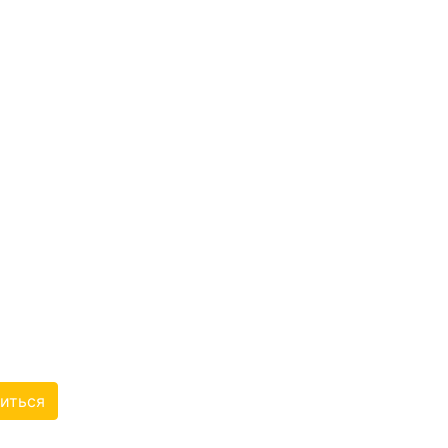
ЛАСТНАЯ
Я ОРГАНИЗАЦИЯ
 ОБЩЕСТВЕННОЙ
АЛИДОВ
ОРДЕНА ТРУДОВОГО
И ОБЩЕСТВО
иться