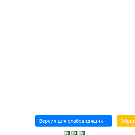
КИРОВСКАЯ ОБ
ОБЩЕСТВЕННА
ОБЩЕРОССИЙСКОЙ
ОРГАНИЗАЦИИ ИНВ
«ВСЕРОССИЙСКОЕ 
КРАСНОГО ЗНАМЕН
СЛЕПЫХ»(ВОС)
Версия для слабовидящих
Обрат