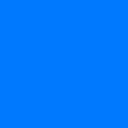
 по спортивному туризму среди инвалидов по зрению
да-2013
ному туризму 2012 год Йошкар-Ола
 Кировской области по лыжным гонкам
ивный фестиваль инвалидов по зрению 2012
ному туризму 2013 год Йошкар-Ола
ному туризму 2013 год Йошкар-Ола
вской области по лыжным гонкам
дного спорта "Надежда-2014"
ому туризму среди инвалидов по зрению 2014 год
ивный фестиваль инвалидов по зрению 2014
сти по спортивному туризму среди инвалидов по