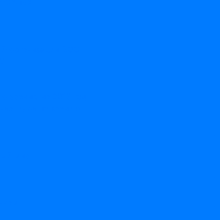
а слепых
ой-организации-ВОС
ОС
по зрению на 2013 год
нвалидов по зрению
тый мир
нкам