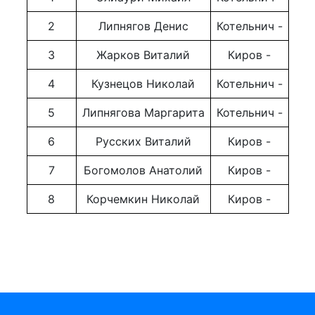
2
Липнягов Денис
Котельнич -
3
Жарков Виталий
Киров -
4
Кузнецов Николай
Котельнич -
5
Липнягова Маргарита
Котельнич -
6
Русских Виталий
Киров -
7
Богомолов Анатолий
Киров -
8
Корчемкин Николай
Киров -