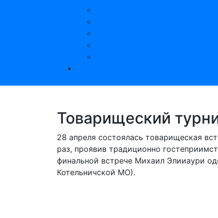
ТСР
Санаторий
Обучение
Полезные ссылки
Законодательство
Материалы XXIII съезда ВОС
Товарищеский турни
28 апреля состоялась товарищеская вс
раз, проявив традиционно гостеприимст
финальной встрече Михаил Элииаури од
Котельничской МО).