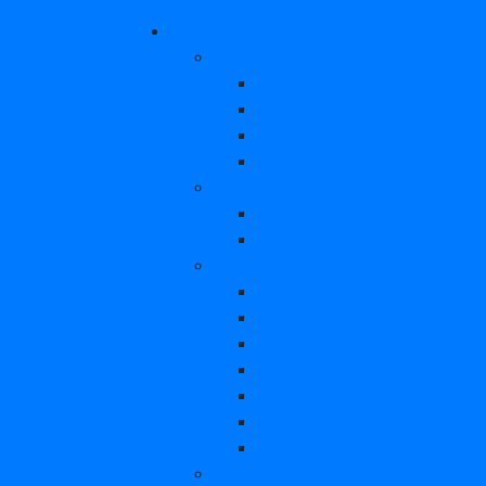
Всероссийского обществ
Деятельность
Документы ВОС
Устав ВОС 2011
положение-о-региональн
положение-о-местной-В
положение-КРК2
Программы
Реабилитация инвалидов 
Социальный туризм для и
Положение мероприятий
КВН
КИСИ
Доступная среда – откры
Два крыла
Единство поколений
Салют Победы
Положение по лыжным го
Наши достижения