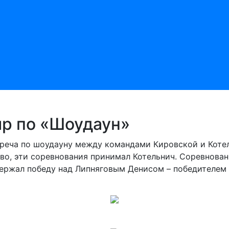
р по «Шоудаун»
треча по шоудауну между командами Кировской и Коте
во, эти соревнования принимал Котельнич. Соревнова
ержал победу над Липняговым Денисом – победителем 