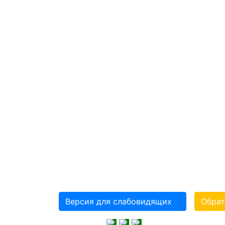
КИРОВСКАЯ ОБ
ОБЩЕСТВЕННА
ОБЩЕРОССИЙСКОЙ
ОРГАНИЗАЦИИ ИНВ
«ВСЕРОССИЙСКОЕ 
КРАСНОГО ЗНАМЕН
СЛЕПЫХ»(ВОС)
Версия для слабовидящих
Обрат