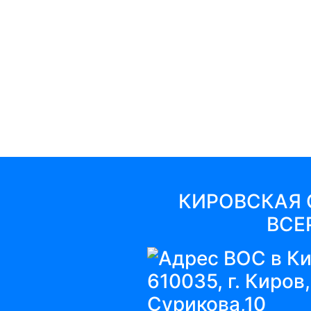
КИРОВСКАЯ 
ВСЕ
610035, г. Киров,
Сурикова,10