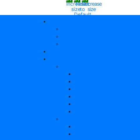
Структура
Аппарат управления
Правление и КРК
Хозяйственные общества
Контакты
Об организации
История создания
Из истории создания КО
«Что можно сделать для 
«Вниманию вятской интел
«Вятская школа слепых»
«Нищие – слепцы»
Вехи истории
Наши люди
ЗАЙЦЕВ
Конькобежный спорт спор