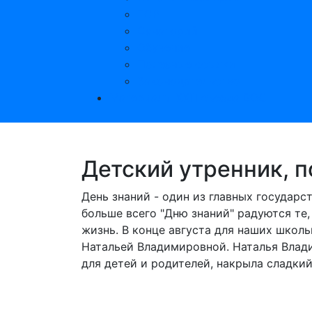
ТСР
Санаторий
Обучение
Полезные ссылки
Законодательство
Материалы XXIII съезда ВОС
Детский утренник, 
День знаний - один из главных государс
больше всего "Дню знаний" радуются те,
жизнь. В конце августа для наших шко
Натальей Владимировной. Наталья Влади
для детей и родителей, накрыла сладкий