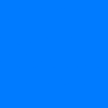
 по спортивному туризму среди инвалидов по зрению
да-2013
ному туризму 2012 год Йошкар-Ола
 Кировской области по лыжным гонкам
ивный фестиваль инвалидов по зрению 2012
ному туризму 2013 год Йошкар-Ола
ному туризму 2013 год Йошкар-Ола
вской области по лыжным гонкам
дного спорта "Надежда-2014"
ому туризму среди инвалидов по зрению 2014 год
ивный фестиваль инвалидов по зрению 2014
сти по спортивному туризму среди инвалидов по