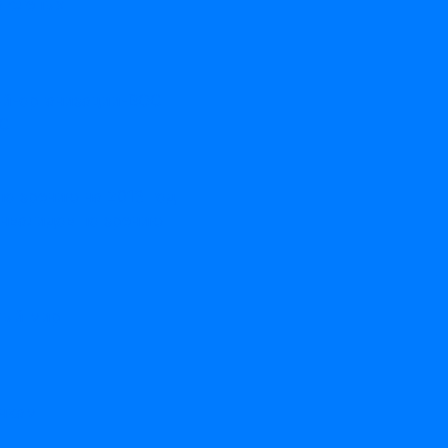
а слепых
ой-организации-ВОС
ОС
по зрению на 2013 год
нвалидов по зрению
тый мир
нкам