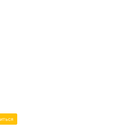
ЛАСТНАЯ
Я ОРГАНИЗАЦИЯ
 ОБЩЕСТВЕННОЙ
АЛИДОВ
ОРДЕНА ТРУДОВОГО
И ОБЩЕСТВО
иться