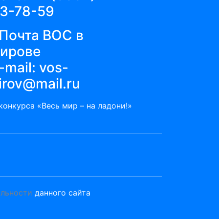
3-78-59
-mail:
vos-
irov@mail.ru
онкурса «Весь мир – на ладони!»
альности
данного сайта