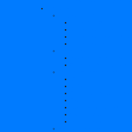
Всероссийского обществ
Деятельность
Документы ВОС
Устав ВОС 2011
положение-о-региональн
положение-о-местной-В
положение-КРК2
Программы
Реабилитация инвалидов 
Социальный туризм для и
Положение мероприятий
КВН
КИСИ
Доступная среда – откры
Два крыла
Единство поколений
Салют Победы
Положение по лыжным го
Наши достижения