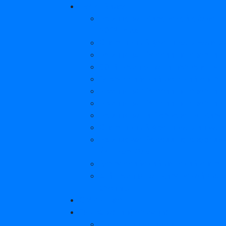
Фото-Видео
Чемпионат Кировской области
2013 года
Спортивный фестиваль Надеж
Чемпионат России по спортив
50-й Чемпионат и первенство
Всероссийский детский спорт
Чемпионат России по спортив
Чемпионат России по спортив
Чемпионат и Первенство Киро
Спортивный фестиваль инвали
Чемпионат России по спортивн
Йошкар-Ола
Всероссийский детский спорт
4-й чемпионат Кировской обла
зрению
СМИ о нас
Полезная информация
Льготы инвалидам