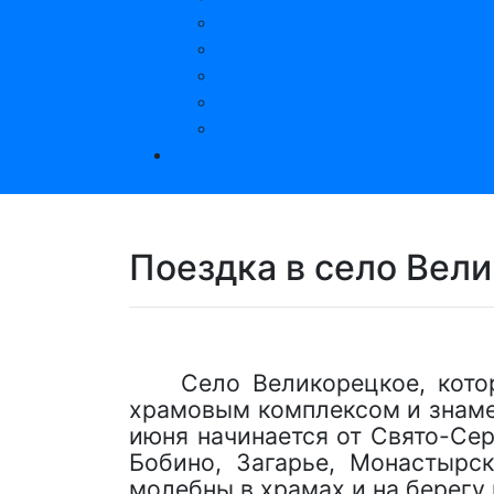
ТСР
Санаторий
Обучение
Полезные ссылки
Законодательство
Материалы XXIII съезда ВОС
Поездка в село Вел
Село Великорецкое, кото
храмовым комплексом и знаме
июня начинается от Свято-Сер
Бобино, Загарье, Монастырск
молебны в храмах и на берегу 