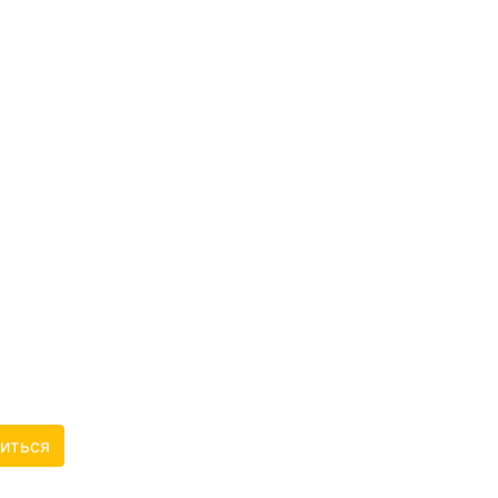
ЛАСТНАЯ
Я ОРГАНИЗАЦИЯ
 ОБЩЕСТВЕННОЙ
АЛИДОВ
ОРДЕНА ТРУДОВОГО
И ОБЩЕСТВО
иться