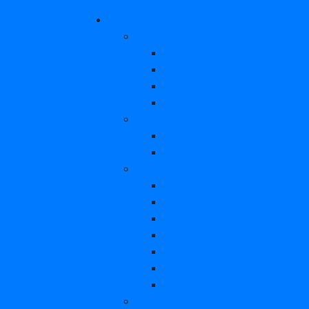
Всероссийского обществ
Деятельность
Документы ВОС
Устав ВОС 2011
положение-о-региональн
положение-о-местной-В
положение-КРК2
Программы
Реабилитация инвалидов 
Социальный туризм для и
Положение мероприятий
КВН
КИСИ
Доступная среда – откры
Два крыла
Единство поколений
Салют Победы
Положение по лыжным го
Наши достижения