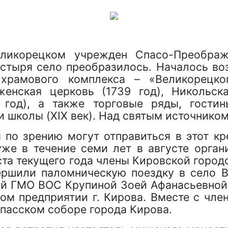
ликорецком учрежден Спасо-Преображ
тыря село преобразилось. Началось воз
 храмового комплекса – «Великорецког
женская церковь (1739 год), Никольска
0 год), а также торговые ряды, гости
 школы (XIX век). Над святым источником
 по зрению могут отправиться в этот к
же в течение семи лет в августе орган
ста текущего года члены Кировской горо
ершили паломническую поездку в село 
ой ГМО ВОС Крупиной Зоей Афанасьевной 
ом предприятии г. Кирова. Вместе с чле
пасском соборе города Кирова.