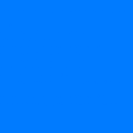
 по спортивному туризму среди инвалидов по зрению
да-2013
ному туризму 2012 год Йошкар-Ола
 Кировской области по лыжным гонкам
ивный фестиваль инвалидов по зрению 2012
ному туризму 2013 год Йошкар-Ола
ному туризму 2013 год Йошкар-Ола
вской области по лыжным гонкам
дного спорта "Надежда-2014"
ому туризму среди инвалидов по зрению 2014 год
ивный фестиваль инвалидов по зрению 2014
сти по спортивному туризму среди инвалидов по